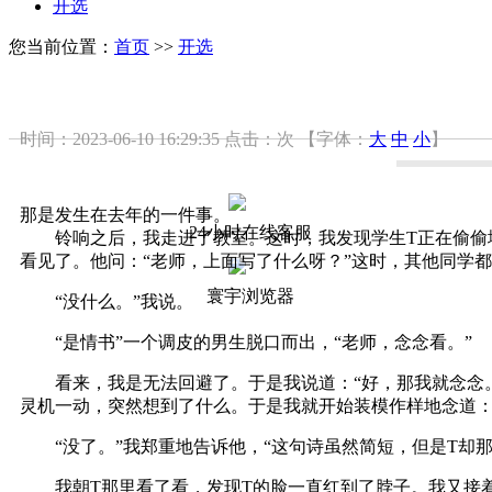
开选
您当前位置：
首页
>>
开选
时间：2023-06-10 16:29:35
点击：
次
【字体：
大
中
小
】
那是发生在去年的一件事。
24小时在线客服
铃响之后，我走进了教室。这时，我发现学生T正在偷偷地
看见了。他问：“老师，上面写了什么呀？”这时，其他同学都
寰宇浏览器
“没什么。”我说。
“是情书”一个调皮的男生脱口而出，“老师，念念看。”
看来，我是无法回避了。于是我说道：“好，那我就念念。
灵机一动，突然想到了什么。于是我就开始装模作样地念道：
“没了。”我郑重地告诉他，“这句诗虽然简短，但是T却那
我朝T那里看了看，发现T的脸一直红到了脖子。我又接着