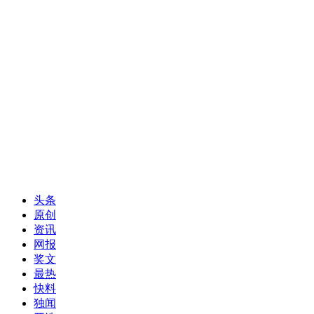
头条
原创
资讯
网报
奖文
最热
快料
独闻