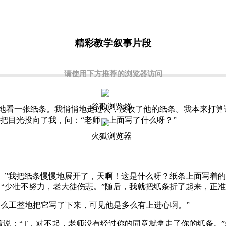
精彩教学叙事片段
请使用下方推荐的浏览器访问
谷歌浏览器
看一张纸条。我悄悄地走过去，没收了他的纸条。我本来打算
把目光投向了我，问：“老师，上面写了什么呀？”
火狐浏览器
”我把纸条慢慢地展开了，天啊！这是什么呀？纸条上面写着的
“少壮不努力，老大徒伤悲。”随后，我就把纸条折了起来，正准
么工整地把它写了下来，可见他是多么有上进心啊。”
说：“T，对不起，老师没有经过你的同意就拿走了你的纸条。”